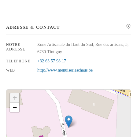
ADRESSE & CONTACT
Rechercher
Zone Artisanale du Haut du Sud, Rue des artisans, 3,
NOTRE
ADRESSE
6730 Tintigny
+32 63 57 98 17
TÉLÉPHONE
http://www.menuiserieschaus.be
WEB
+
−
Cliquez sur le bouton pour afficher la carte.
Voir la carte