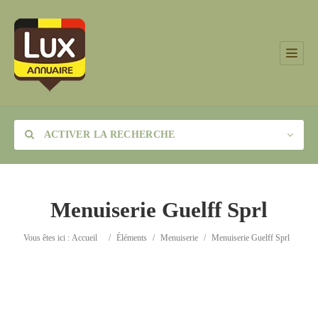
ACTIVER LA RECHERCHE
Menuiserie Guelff Sprl
Catégorie
Vous êtes ici :
Accueil
/
Éléments
/
Menuiserie
/
Menuiserie Guelff Sprl
Lieu