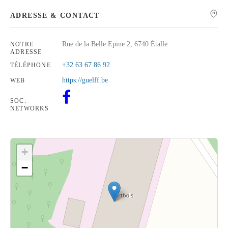
ADRESSE & CONTACT
Rue de la Belle Epine 2, 6740 Étalle
NOTRE
ADRESSE
Rechercher
+32 63 67 86 92
TÉLÉPHONE
https://guelff.be
WEB
SOC.
NETWORKS
+
−
Cliquez sur le bouton pour afficher la carte.
Voir la carte