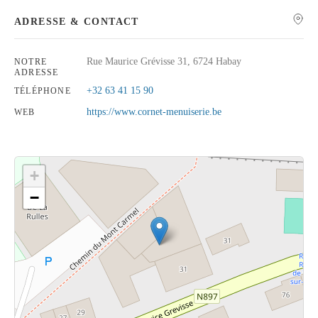
ADRESSE & CONTACT
Rue Maurice Grévisse 31, 6724 Habay
NOTRE
ADRESSE
Rechercher
+32 63 41 15 90
TÉLÉPHONE
https://www.cornet-menuiserie.be
WEB
+
−
Cliquez sur le bouton pour afficher la carte.
Voir la carte