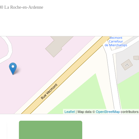
80 La Roche-en-Ardenne
 bouton pour afficher la carte.
Voir la carte
Leaflet
| Map data ©
OpenStreetMap
contributors