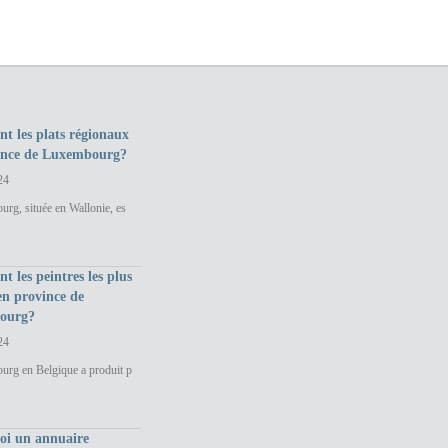
nt les plats régionaux
ince de Luxembourg?
24
rg, située en Wallonie, es
nt les peintres les plus
en province de
ourg?
24
urg en Belgique a produit p
uoi un annuaire