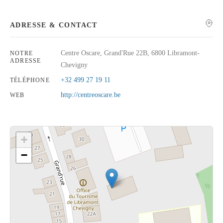
ADRESSE & CONTACT
Centre Oscare, Grand'Rue 22B, 6800 Libramont-
NOTRE
Rechercher
ADRESSE
Chevigny
+32 499 27 19 11
TÉLÉPHONE
http://centreoscare.be
WEB
+
−
Cliquez sur le bouton pour afficher la carte.
Voir la carte