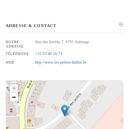
ADRESSE & CONTACT
Rechercher
Rue des Jardins 7, 6791 Aubange
NOTRE
ADRESSE
+32 63 40 16 73
TÉLÉPHONE
http://www.les-petites-bulles.be
WEB
+
−
Cliquez sur le bouton pour afficher la carte.
Voir la carte