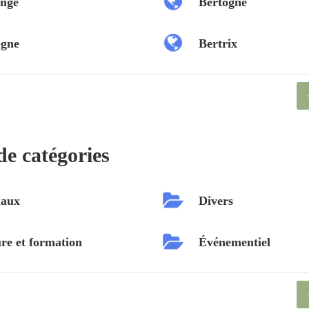
nge
Bertogne
ogne
Bertrix
de catégories
aux
Divers
re et formation
Événementiel