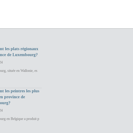
nt les plats régionaux
ince de Luxembourg?
24
rg, située en Wallonie, es
nt les peintres les plus
en province de
ourg?
24
urg en Belgique a produit p