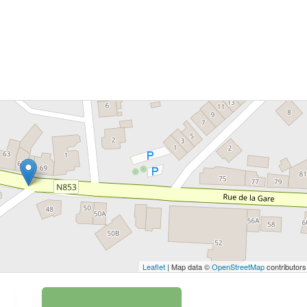
 bouton pour afficher la carte.
Voir la carte
Leaflet
| Map data ©
OpenStreetMap
contributors