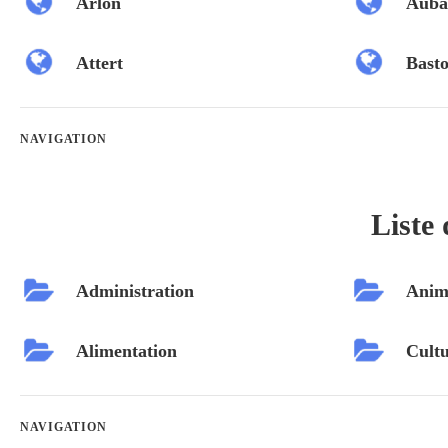
Arlon
Auba
Attert
Bast
NAVIGATION
Liste 
Administration
Anim
Alimentation
Cultu
NAVIGATION