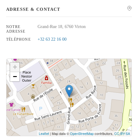
ADRESSE & CONTACT
Grand-Rue 18, 6760 Virton
NOTRE
ADRESSE
Rechercher
+32 63 22 16 00
TÉLÉPHONE
+
−
Cliquez sur le bouton pour afficher la carte.
Voir la carte
Leaflet
| Map data ©
OpenStreetMap
contributors,
CC-BY-SA