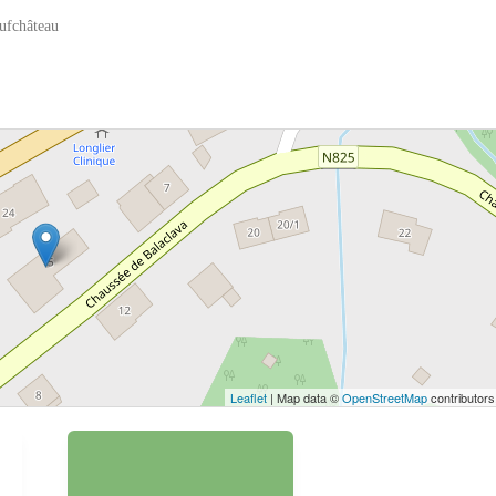
ufchâteau
 bouton pour afficher la carte.
Voir la carte
Leaflet
| Map data ©
OpenStreetMap
contributors