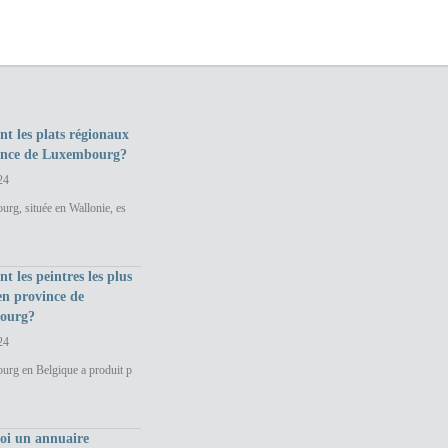
nt les plats régionaux
ince de Luxembourg?
24
rg, située en Wallonie, es
nt les peintres les plus
en province de
ourg?
24
urg en Belgique a produit p
uoi un annuaire