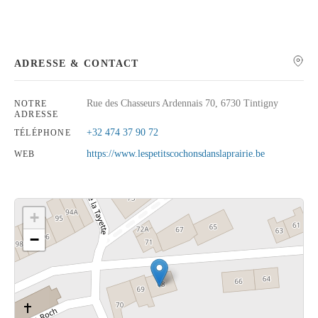
ADRESSE & CONTACT
Rechercher
Rue des Chasseurs Ardennais 70, 6730 Tintigny
NOTRE
ADRESSE
+32 474 37 90 72
TÉLÉPHONE
https://www.lespetitscochonsdanslaprairie.be
WEB
+
−
Cliquez sur le bouton pour afficher la carte.
Voir la carte