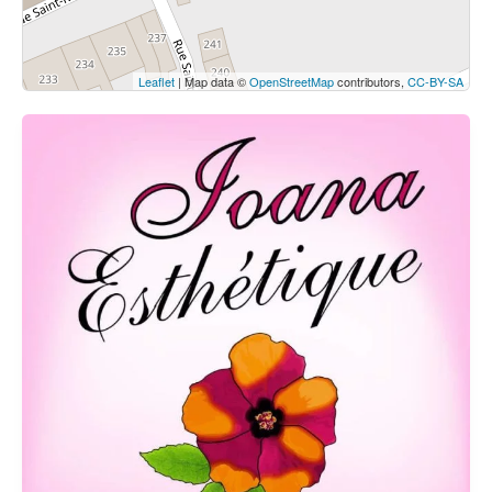
Leaflet
| Map data ©
OpenStreetMap
contributors,
CC-BY-SA