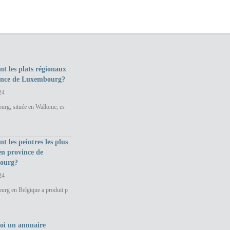
nt les plats régionaux
ince de Luxembourg?
24
rg, située en Wallonie, es
nt les peintres les plus
en province de
ourg?
24
urg en Belgique a produit p
uoi un annuaire