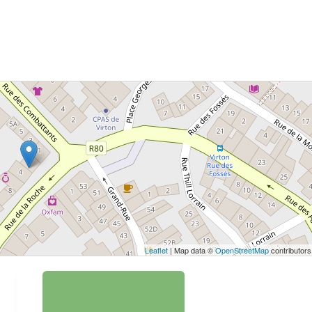
 bouton pour afficher la carte.
Voir la carte
Leaflet
| Map data ©
OpenStreetMap
contributors