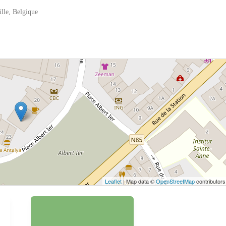
ille, Belgique
 bouton pour afficher la carte.
Voir la carte
Leaflet
| Map data ©
OpenStreetMap
contributors