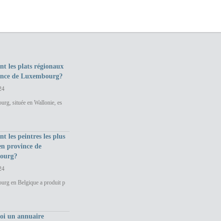
nt les plats régionaux
ince de Luxembourg?
24
rg, située en Wallonie, es
nt les peintres les plus
en province de
ourg?
24
urg en Belgique a produit p
uoi un annuaire