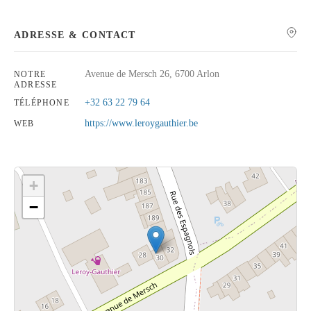
ADRESSE & CONTACT
Avenue de Mersch 26, 6700 Arlon
NOTRE
Rechercher
ADRESSE
+32 63 22 79 64
TÉLÉPHONE
https://www.leroygauthier.be
WEB
+
−
Cliquez sur le bouton pour afficher la carte.
Voir la carte