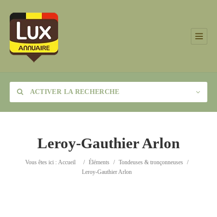
ACTIVER LA RECHERCHE
Leroy-Gauthier Arlon
Catégorie
Vous êtes ici :
Accueil
/
Éléments
/
Tondeuses & tronçonneuses
/
Leroy-Gauthier Arlon
Lieu