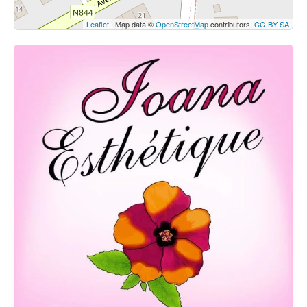
Leaflet
| Map data ©
OpenStreetMap
contributors,
CC-BY-SA