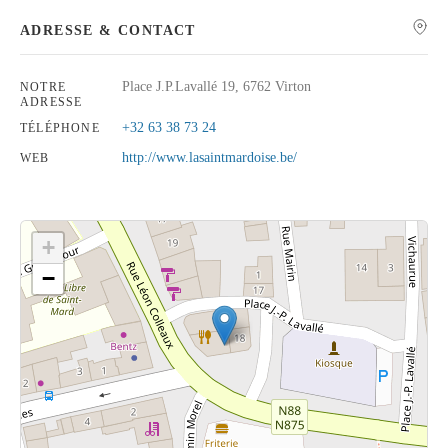
ADRESSE & CONTACT
Place J.P.Lavallé 19, 6762 Virton
NOTRE
ADRESSE
Rechercher
+32 63 38 73 24
TÉLÉPHONE
http://www.lasaintmardoise.be/
WEB
+
−
Cliquez sur le bouton pour afficher la carte.
Voir la carte