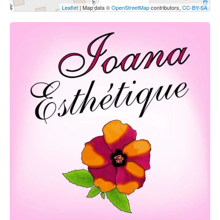
Leaflet
| Map data ©
OpenStreetMap
contributors,
CC-BY-SA