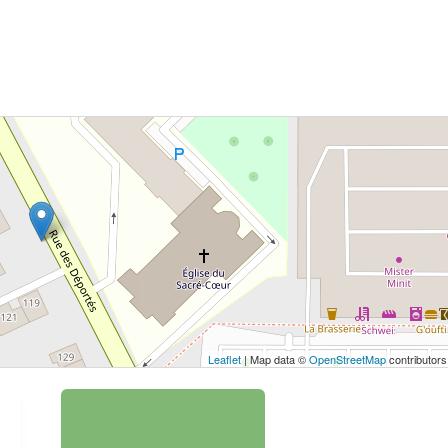
 bouton pour afficher la carte.
Voir la carte
Leaflet
| Map data ©
OpenStreetMap
contributors