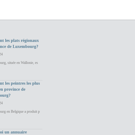
nt les plats régionaux
ince de Luxembourg?
24
rg, située en Wallonie, es
nt les peintres les plus
en province de
ourg?
24
urg en Belgique a produit p
uoi un annuaire