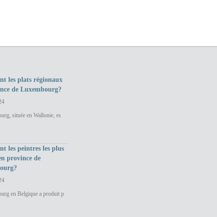
nt les plats régionaux
ince de Luxembourg?
24
rg, située en Wallonie, es
nt les peintres les plus
en province de
ourg?
24
urg en Belgique a produit p