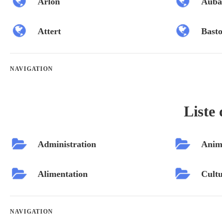
Arlon
Auba
Attert
Bast
NAVIGATION
Liste 
Administration
Anim
Alimentation
Cultu
NAVIGATION