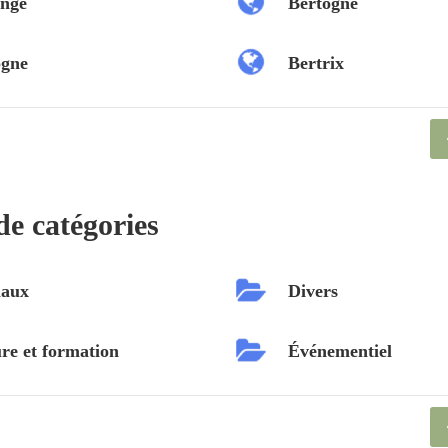
nge
Bertogne
ogne
Bertrix
de catégories
aux
Divers
re et formation
Événementiel