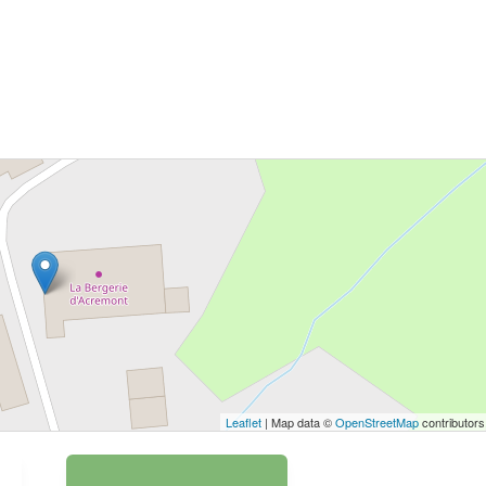
 bouton pour afficher la carte.
Voir la carte
Leaflet
| Map data ©
OpenStreetMap
contributors