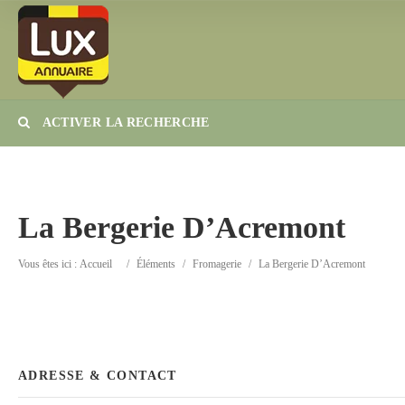
ACTIVER LA RECHERCHE
Catégorie
Lieu
La Bergerie D’Acremont
Vous êtes ici :
Accueil
/
Éléments
/
Fromagerie
/
La Bergerie D’Acremont
ADRESSE & CONTACT