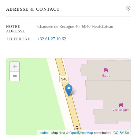
ADRESSE & CONTACT
Chaussée de Recogne 40, 6840 Neufchâteau
NOTRE
ADRESSE
Rechercher
+32 61 27 10 62
TÉLÉPHONE
+
−
Cliquez sur le bouton pour afficher la carte.
Voir la carte
Leaflet
| Map data ©
OpenStreetMap
contributors,
CC-BY-SA