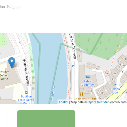
lon, Belgique
 bouton pour afficher la carte.
Voir la carte
Leaflet
| Map data ©
OpenStreetMap
contributors