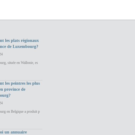
nt les plats régionaux
ince de Luxembourg?
24
rg, située en Wallonie, es
nt les peintres les plus
en province de
ourg?
24
urg en Belgique a produit p
uoi un annuaire