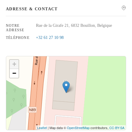
ADRESSE & CONTACT
Rue de la Girafe 21, 6832 Bouillon, Belgique
NOTRE
ADRESSE
Rechercher
+32 61 27 10 98
TÉLÉPHONE
+
−
Cliquez sur le bouton pour afficher la carte.
Voir la carte
Leaflet
| Map data ©
OpenStreetMap
contributors,
CC-BY-SA