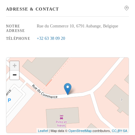
ADRESSE & CONTACT
Rue du Commerce 10, 6791 Aubange, Belgique
NOTRE
ADRESSE
Rechercher
+32 63 38 09 20
TÉLÉPHONE
+
−
Cliquez sur le bouton pour afficher la carte.
Voir la carte
Leaflet
| Map data ©
OpenStreetMap
contributors,
CC-BY-SA