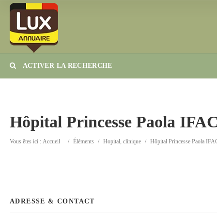
ACTIVER LA RECHERCHE
Catégorie
Lieu
Hôpital Princesse Paola IFA
Vous êtes ici :
Accueil
/
Éléments
/
Hopital, clinique
/
Hôpital Princesse Paola IFA
ADRESSE & CONTACT