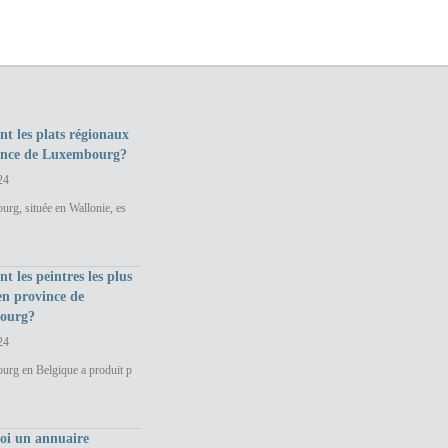
nt les plats régionaux
ince de Luxembourg?
24
rg, située en Wallonie, es
nt les peintres les plus
en province de
ourg?
24
urg en Belgique a produit p
uoi un annuaire