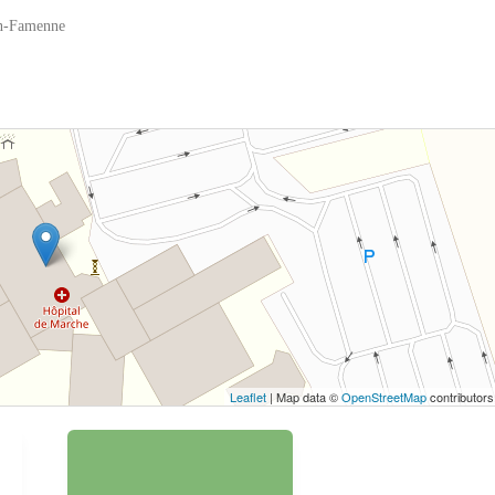
en-Famenne
 bouton pour afficher la carte.
Voir la carte
Leaflet
| Map data ©
OpenStreetMap
contributors