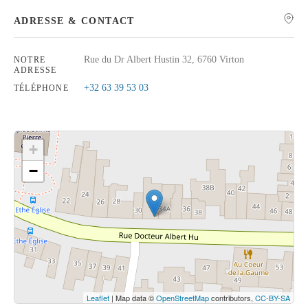
ADRESSE & CONTACT
Rue du Dr Albert Hustin 32, 6760 Virton
NOTRE
ADRESSE
Rechercher
+32 63 39 53 03
TÉLÉPHONE
+
−
Cliquez sur le bouton pour afficher la carte.
Voir la carte
Leaflet
| Map data ©
OpenStreetMap
contributors,
CC-BY-SA