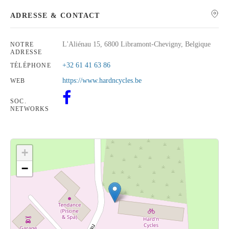
ADRESSE & CONTACT
L'Aliénau 15, 6800 Libramont-Chevigny, Belgique
NOTRE
ADRESSE
Rechercher
+32 61 41 63 86
TÉLÉPHONE
https://www.hardncycles.be
WEB
SOC.
NETWORKS
+
−
Cliquez sur le bouton pour afficher la carte.
Voir la carte