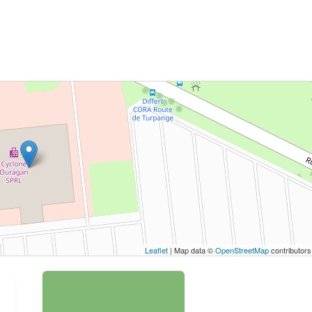
 bouton pour afficher la carte.
Voir la carte
Leaflet
| Map data ©
OpenStreetMap
contributors