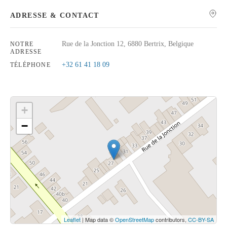
ADRESSE & CONTACT
Rue de la Jonction 12, 6880 Bertrix, Belgique
NOTRE
ADRESSE
Rechercher
+32 61 41 18 09
TÉLÉPHONE
+
−
Cliquez sur le bouton pour afficher la carte.
Voir la carte
Leaflet
| Map data ©
OpenStreetMap
contributors,
CC-BY-SA