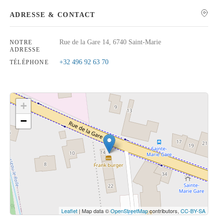
ADRESSE & CONTACT
Rue de la Gare 14, 6740 Saint-Marie
NOTRE
ADRESSE
Rechercher
+32 496 92 63 70
TÉLÉPHONE
+
−
Cliquez sur le bouton pour afficher la carte.
Voir la carte
Leaflet
| Map data ©
OpenStreetMap
contributors,
CC-BY-SA