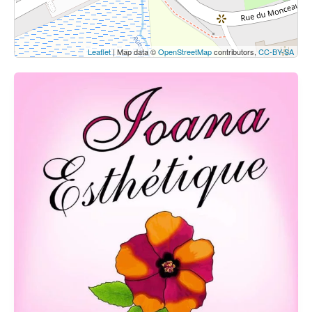
Leaflet
| Map data ©
OpenStreetMap
contributors,
CC-BY-SA