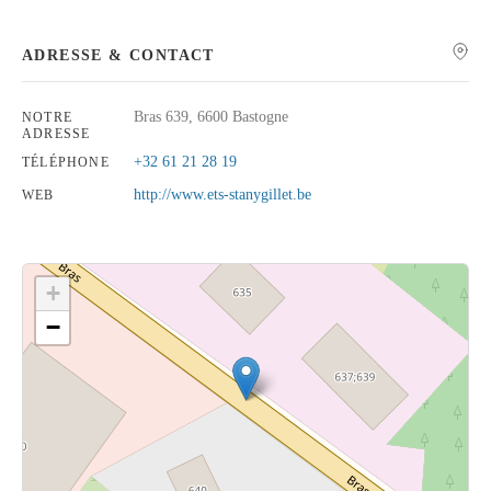
ADRESSE & CONTACT
Bras 639, 6600 Bastogne
NOTRE
Rechercher
ADRESSE
+32 61 21 28 19
TÉLÉPHONE
http://www.ets-stanygillet.be
WEB
+
−
Cliquez sur le bouton pour afficher la carte.
Voir la carte