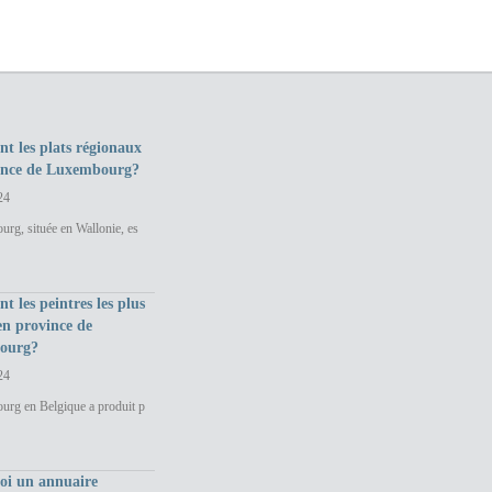
nt les plats régionaux
ince de Luxembourg?
24
rg, située en Wallonie, es
nt les peintres les plus
en province de
ourg?
24
urg en Belgique a produit p
uoi un annuaire