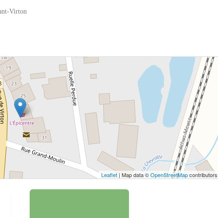
ant-Virton
 bouton pour afficher la carte.
Voir la carte
Leaflet
| Map data ©
OpenStreetMap
contributors