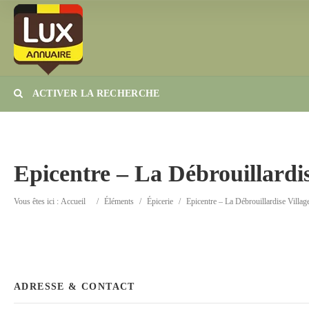
ACTIVER LA RECHERCHE
Catégorie
Lieu
Epicentre – La Débrouillardis
Vous êtes ici :
Accueil
/
Éléments
/
Épicerie
/
Epicentre – La Débrouillardise Villag
ADRESSE & CONTACT