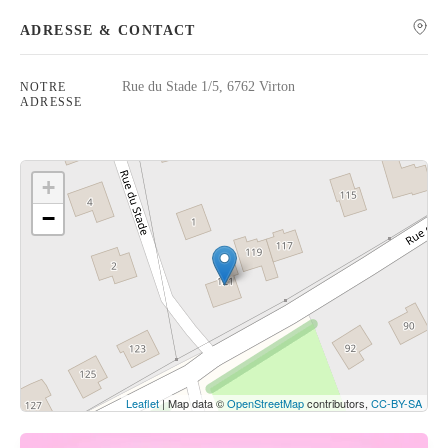
ADRESSE & CONTACT
Rue du Stade 1/5, 6762 Virton
NOTRE
ADRESSE
Rechercher
+
−
Cliquez sur le bouton pour afficher la carte.
Voir la carte
Leaflet
| Map data ©
OpenStreetMap
contributors,
CC-BY-SA