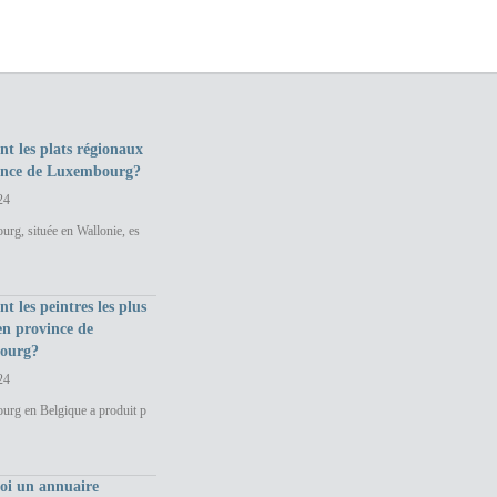
nt les plats régionaux
ince de Luxembourg?
24
rg, située en Wallonie, es
nt les peintres les plus
en province de
ourg?
24
urg en Belgique a produit p
uoi un annuaire