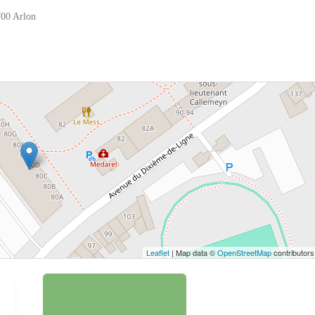
700 Arlon
 bouton pour afficher la carte.
Voir la carte
Leaflet
| Map data ©
OpenStreetMap
contributors