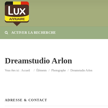
ACTIVER LA RECHERCHE
Catégorie
Lieu
Dreamstudio Arlon
Vous êtes ici :
Accueil
/
Éléments
/
Photographe
/
Dreamstudio Arlon
ADRESSE & CONTACT