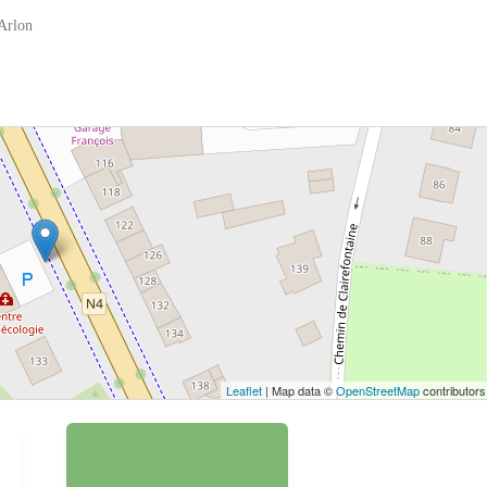
Arlon
 bouton pour afficher la carte.
Voir la carte
Leaflet
| Map data ©
OpenStreetMap
contributors