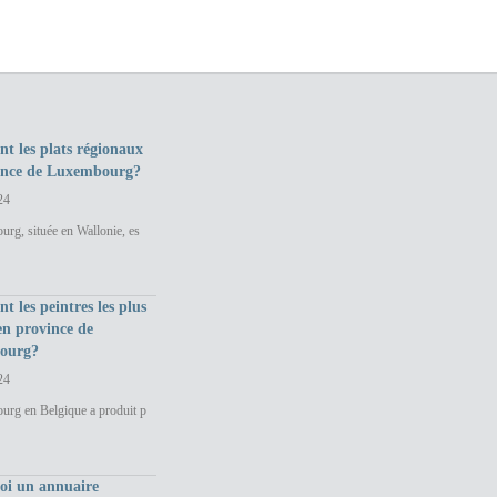
nt les plats régionaux
ince de Luxembourg?
24
rg, située en Wallonie, es
nt les peintres les plus
en province de
ourg?
24
urg en Belgique a produit p
uoi un annuaire