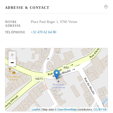
ADRESSE & CONTACT
Place Paul Roger 1, 6760 Virton
NOTRE
ADRESSE
Rechercher
+32 470 62 64 80
TÉLÉPHONE
+
−
Cliquez sur le bouton pour afficher la carte.
Voir la carte
Leaflet
| Map data ©
OpenStreetMap
contributors,
CC-BY-SA