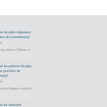
nt les plats régionaux
ince de Luxembourg?
24
rg, située en Wallonie, es
nt les peintres les plus
en province de
ourg?
24
urg en Belgique a produit p
uoi un annuaire