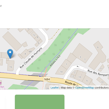
ne
 bouton pour afficher la carte.
Voir la carte
Leaflet
| Map data ©
OpenStreetMap
contributors