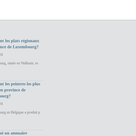
nt les plats régionaux
ince de Luxembourg?
24
rg, située en Wallonie, es
nt les peintres les plus
en province de
ourg?
24
urg en Belgique a produit p
uoi un annuaire