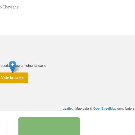
t-Chevigny
 bouton pour afficher la carte.
Voir la carte
Leaflet
| Map data ©
OpenStreetMap
contributors