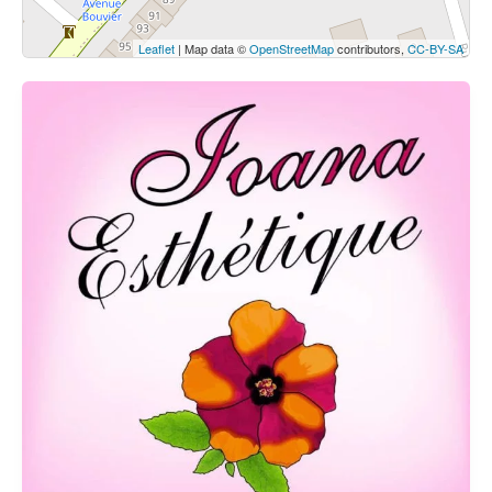
Leaflet
| Map data ©
OpenStreetMap
contributors,
CC-BY-SA