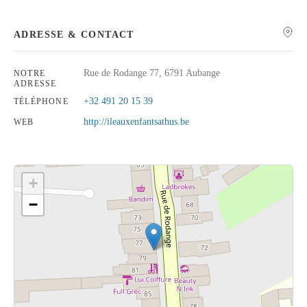
ADRESSE & CONTACT
Rue de Rodange 77, 6791 Aubange
NOTRE
Rechercher
ADRESSE
+32 491 20 15 39
TÉLÉPHONE
http://ileauxenfantsathus.be
WEB
+
−
Cliquez sur le bouton pour afficher la carte.
Voir la carte