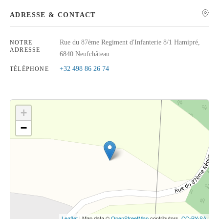
ADRESSE & CONTACT
Rue du 87ème Regiment d'Infanterie 8/1 Hamipré,
NOTRE
ADRESSE
Rechercher
6840 Neufchâteau
+32 498 86 26 74
TÉLÉPHONE
+
−
Cliquez sur le bouton pour afficher la carte.
Voir la carte
Leaflet
| Map data ©
OpenStreetMap
contributors,
CC-BY-SA