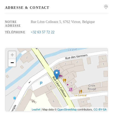
ADRESSE & CONTACT
Rue Léon Colleaux 5, 6762 Virton, Belgique
NOTRE
ADRESSE
Rechercher
+32 63 57 72 22
TÉLÉPHONE
+
−
Cliquez sur le bouton pour afficher la carte.
Voir la carte
Leaflet
| Map data ©
OpenStreetMap
contributors,
CC-BY-SA