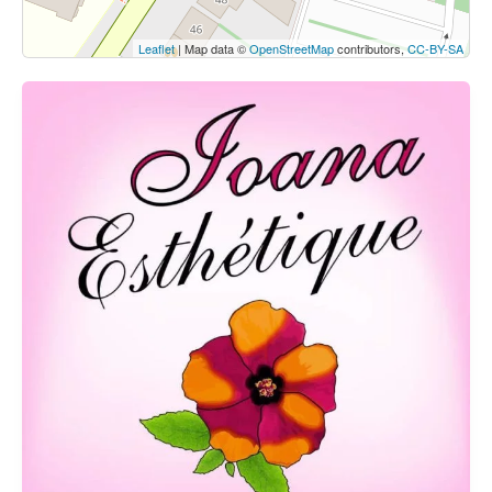
Leaflet
| Map data ©
OpenStreetMap
contributors,
CC-BY-SA