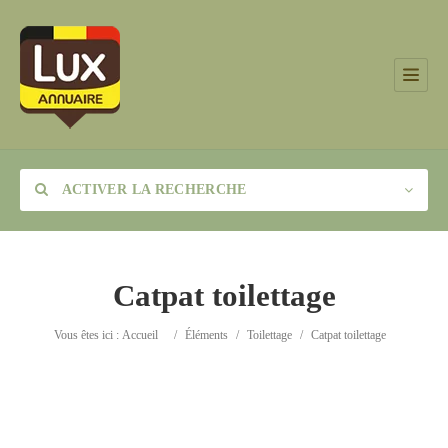
ACTIVER LA RECHERCHE
Catpat toilettage
Catégorie
Vous êtes ici :
Accueil
/
Éléments
/
Toilettage
/
Catpat toilettage
Lieu