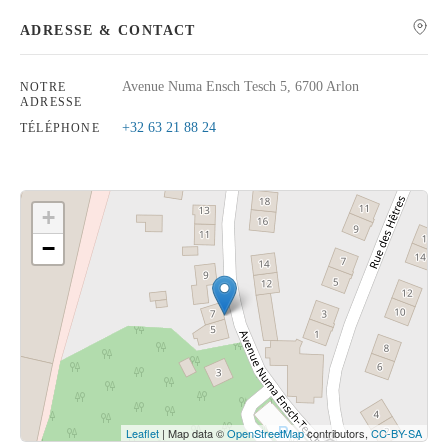
ADRESSE & CONTACT
Avenue Numa Ensch Tesch 5, 6700 Arlon
NOTRE
ADRESSE
Rechercher
+32 63 21 88 24
TÉLÉPHONE
+
−
Cliquez sur le bouton pour afficher la carte.
Voir la carte
Leaflet
| Map data ©
OpenStreetMap
contributors,
CC-BY-SA