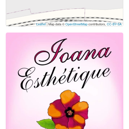
Leaflet
| Map data ©
OpenStreetMap
contributors,
CC-BY-SA