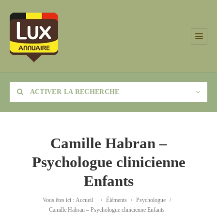
ACTIVER LA RECHERCHE
Camille Habran –
Psychologue clinicienne
Catégorie
Enfants
Lieu
Vous êtes ici :
Accueil
/
Éléments
/
Psychologue
/
Camille Habran – Psychologue clinicienne Enfants