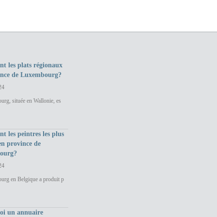
nt les plats régionaux
ince de Luxembourg?
24
rg, située en Wallonie, es
nt les peintres les plus
en province de
ourg?
24
urg en Belgique a produit p
uoi un annuaire