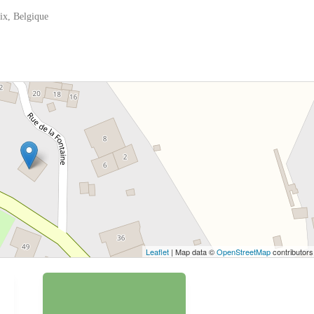
ix, Belgique
 bouton pour afficher la carte.
Voir la carte
Leaflet
| Map data ©
OpenStreetMap
contributors