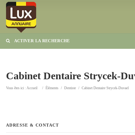
ACTIVER LA RECHERCHE
Catégorie
Lieu
Cabinet Dentaire Strycek-Du
Vous êtes ici :
Accueil
/
Éléments
/
Dentiste
/
Cabinet Dentaire Strycek-Duvael
ADRESSE & CONTACT