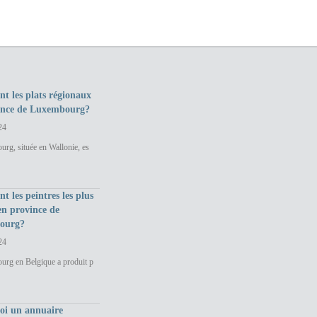
nt les plats régionaux
ince de Luxembourg?
24
rg, située en Wallonie, es
nt les peintres les plus
en province de
ourg?
24
urg en Belgique a produit p
uoi un annuaire