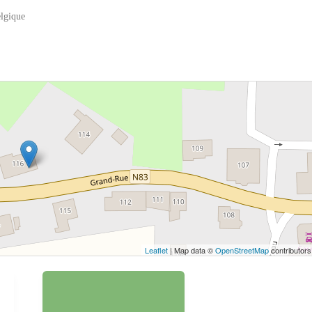
lgique
 bouton pour afficher la carte.
Voir la carte
Leaflet
| Map data ©
OpenStreetMap
contributors