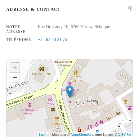
ADRESSE & CONTACT
Rue Dr Jeanty 10, 6760 Virton, Belgique
NOTRE
ADRESSE
Rechercher
+32 63 58 21 75
TÉLÉPHONE
+
−
Cliquez sur le bouton pour afficher la carte.
Voir la carte
Leaflet
| Map data ©
OpenStreetMap
contributors,
CC-BY-SA