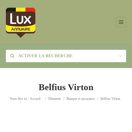
ACTIVER LA RECHERCHE
Belfius Virton
Catégorie
Vous êtes ici :
Accueil
/
Éléments
/
Banque et assurance
/
Belfius Virton
Lieu