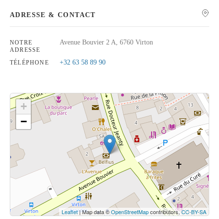
ADRESSE & CONTACT
Avenue Bouvier 2 A, 6760 Virton
NOTRE
ADRESSE
Rechercher
+32 63 58 89 90
TÉLÉPHONE
+
−
Cliquez sur le bouton pour afficher la carte.
Voir la carte
Leaflet
| Map data ©
OpenStreetMap
contributors,
CC-BY-SA