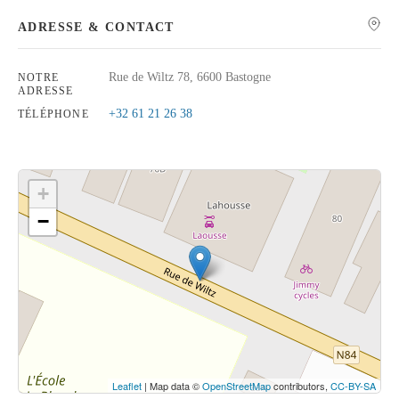
ADRESSE & CONTACT
Rue de Wiltz 78, 6600 Bastogne
NOTRE
ADRESSE
Rechercher
+32 61 21 26 38
TÉLÉPHONE
+
−
Cliquez sur le bouton pour afficher la carte.
Voir la carte
Leaflet
| Map data ©
OpenStreetMap
contributors,
CC-BY-SA