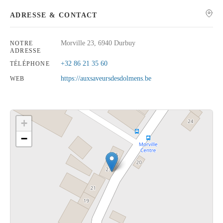
ADRESSE & CONTACT
Morville 23, 6940 Durbuy
NOTRE
ADRESSE
Rechercher
+32 86 21 35 60
TÉLÉPHONE
https://auxsaveursdesdolmens.be
WEB
+
−
Cliquez sur le bouton pour afficher la carte.
Voir la carte