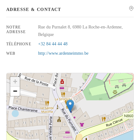
ADRESSE & CONTACT
Rue du Purnalet 8, 6980 La Roche-en-Ardenne,
NOTRE
ADRESSE
Rechercher
Belgique
+32 84 44 44 48
TÉLÉPHONE
http://www.ardenneimmo.be
WEB
+
−
Cliquez sur le bouton pour afficher la carte.
Voir la carte