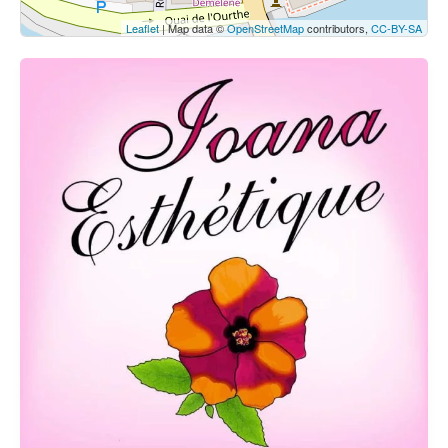
Leaflet
| Map data ©
OpenStreetMap
contributors,
CC-BY-SA