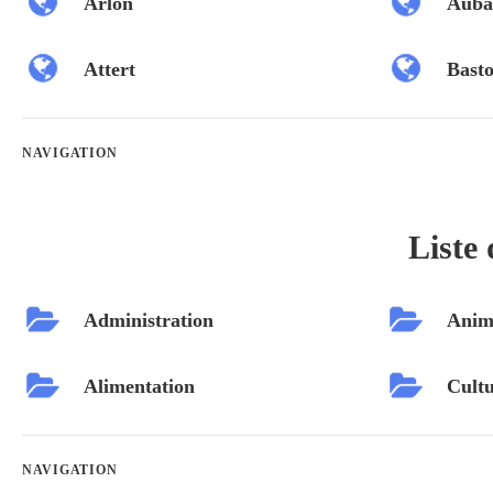
Arlon
Auba
Attert
Bast
NAVIGATION
Liste 
Administration
Anim
Alimentation
Cultu
NAVIGATION