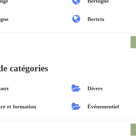
nge
Bertogne
ogne
Bertrix
de catégories
aux
Divers
re et formation
Événementiel