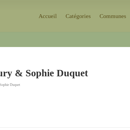
Accueil
Catégories
Communes
Rechercher
ury & Sophie Duquet
 Sophie Duquet