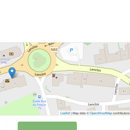
m
 bouton pour afficher la carte.
Voir la carte
Leaflet
| Map data ©
OpenStreetMap
contributors