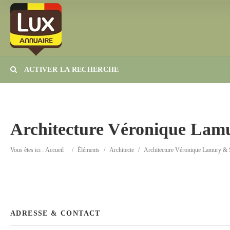
ACTIVER LA RECHERCHE
Catégorie
Lieu
Architecture Véronique Lam
Vous êtes ici :
Accueil
/
Éléments
/
Architecte
/
Architecture Véronique Lamury &
ADRESSE & CONTACT