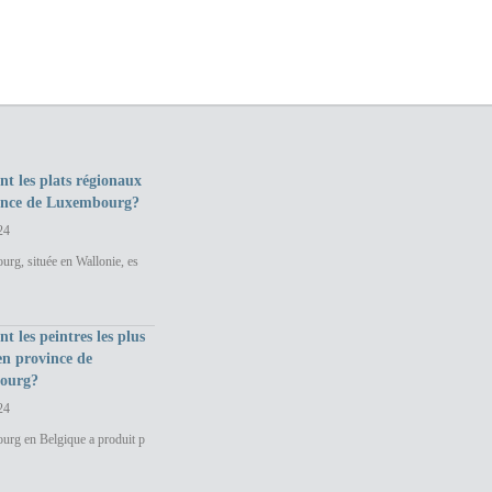
nt les plats régionaux
ince de Luxembourg?
24
rg, située en Wallonie, es
nt les peintres les plus
en province de
ourg?
24
urg en Belgique a produit p